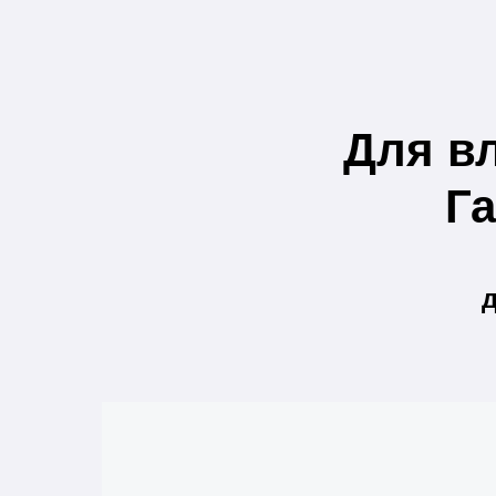
Для в
Г